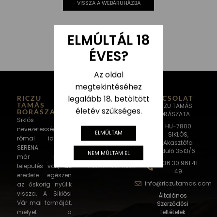
VISSZA A WEBÁRUHÁZBA
ELMÚLTÁL 18
ÉVES?
Az oldal
megtekintéséhez
legalább 18. betöltött
RICZU
KAPCSOLAT
TAMÁS
RICZU TAMÁS
életév szükséges.
BORÁSZATA
BORÁSZATA
Siklós város
HU-7800
nevezetességei: A
ELMÚLTAM
SIKLÓS,
római időkben
Akasztófa
SERENA néven
dülő 3513/6
NEM MÚLTAM EL
már ismert
+36 30 961 41
település volt, de
49
eredete egészen
info@riczutamas.com
az őskorig nyúlik
vissza. A Siklósi
Általános
Vár mai formáját,
Szerződési
melyet a
feltételek