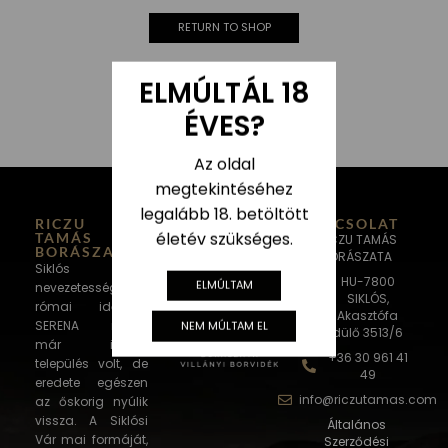
RETURN TO SHOP
ELMÚLTÁL 18
ÉVES?
Az oldal
megtekintéséhez
legalább 18. betöltött
RICZU
KAPCSOLAT
életév szükséges.
TAMÁS
RICZU TAMÁS
BORÁSZATA
BORÁSZATA
Siklós város
HU-7800
ELMÚLTAM
nevezetességei: A
SIKLÓS,
római időkben
Akasztófa
SERENA néven
NEM MÚLTAM EL
dülő 3513/6
már ismert
+36 30 961 41
település volt, de
49
eredete egészen
info@riczutamas.com
az őskorig nyúlik
vissza. A Siklósi
Általános
Vár mai formáját,
Szerződési